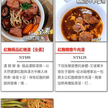
紅麴極品紅燒湯【全素】
紅麴精燉牛肉湯
NT$
99
NT$
129
濃 醇 鮮 香 極品濃郁湯頭，以
下班拖著疲憊的身體~又或著半
天然健康紅麴與漢方中藥入味
夜肚子餓時~從冰箱裡拿出一包
熬煮~香氣十足，保有紅麴的鮮
鼎太公紅麴精燉牛肉湯，簡單
甜與營養，慢…
加熱再備點青菜、打…