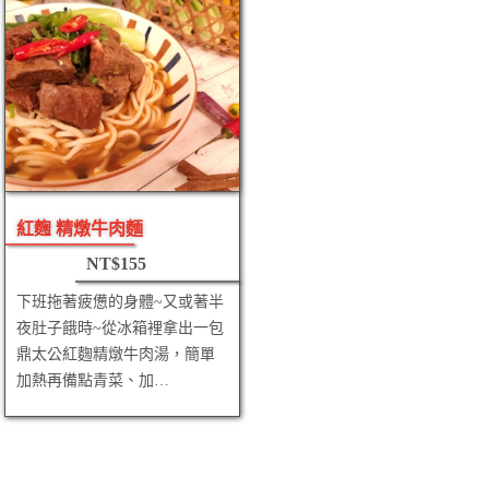
紅麴 精燉牛肉麵
NT$
155
下班拖著疲憊的身體~又或著半
夜肚子餓時~從冰箱裡拿出一包
鼎太公紅麴精燉牛肉湯，簡單
加熱再備點青菜、加…