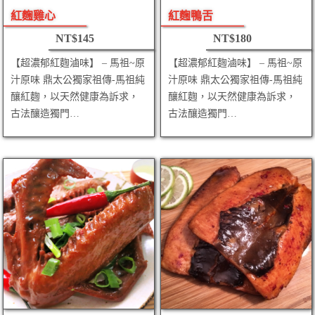
紅麴雞心
紅麴鴨舌
NT$
145
NT$
180
【超濃郁紅麴滷味】 – 馬祖~原
【超濃郁紅麴滷味】 – 馬祖~原
汁原味 鼎太公獨家祖傳-馬祖純
汁原味 鼎太公獨家祖傳-馬祖純
釀紅麴，以天然健康為訴求，
釀紅麴，以天然健康為訴求，
古法釀造獨門…
古法釀造獨門…