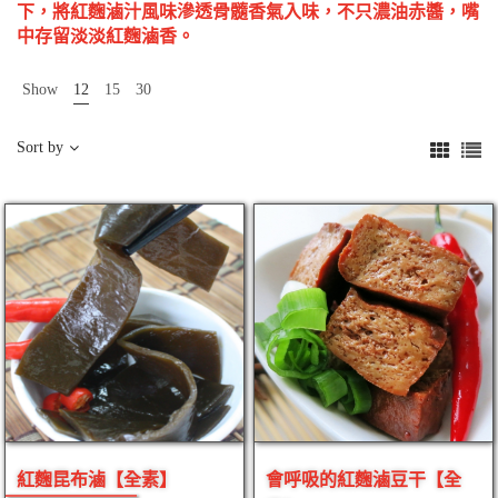
下，將紅麴滷汁風味滲透骨髓香氣入味，不只濃油赤醬，嘴
中存留淡淡紅麴滷香。
Show
12
15
30
Sort by
紅麴昆布滷【全素】
會呼吸的紅麴滷豆干【全