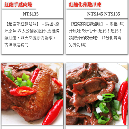
紅麴手感肉燥
紅麴化骨雞爪凍
NT$
135
NT$
145
NT$
135
【超濃郁紅麴滷味】 – 馬祖~原
【超濃郁紅麴滷味】 – 馬祖~原
汁原味 鼎太公獨家祖傳-馬祖純
汁原味 5分化骨~超鈣！超鈣！
釀紅麴，以天然健康為訴求，
請把骨頭咬著吃~（7分化骨需
古法釀造獨門…
另外訂購）…