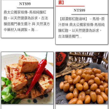
素】
NT$
99
NT$
99
鼎太公獨家祖傳–馬祖純釀紅
麴，以天然健康為訴求，古法
【超濃郁紅麴滷味】 – 馬祖~原
釀造獨門養生醬汁 與 天然漢方
汁原味 鼎太公獨家祖傳-馬祖純
中藥材入味調製。海…
釀紅麴，以天然健康為訴求，
古法釀造獨門…