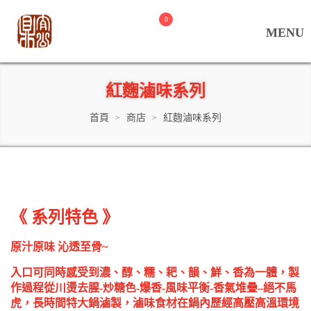
0
紅麴滷味系列
首頁
商店
紅麴滷味系列
>
>
《 系列特色 》
原汁原味 沁透至骨~
入口可同時感受到濃、醇、糯、耙、韻、鮮、香為一體，製
作過程從川燙去腥-炒糖色-爆香-風味平衡-香氣堆疊
–
絕不馬
虎，長時間特大鍋滷製，滷味食材在鍋內歷經高壓高溫環境