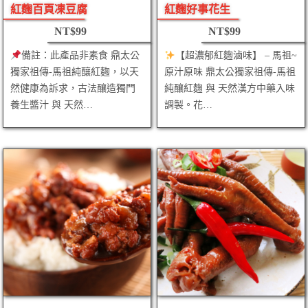
紅麴百頁凍豆腐
紅麴好事花生
NT$
99
NT$
99
備註：此產品非素食 鼎太公
【超濃郁紅麴滷味】 – 馬祖~
獨家祖傳-馬祖純釀紅麴，以天
原汁原味 鼎太公獨家祖傳-馬祖
然健康為訴求，古法釀造獨門
純釀紅麴 與 天然漢方中藥入味
養生醬汁 與 天然…
調製。花…