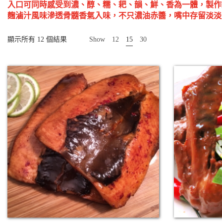
入口可同時感受到濃、醇、糯、耙、韻、鮮、香為一體，製作過
麴滷汁風味滲透骨髓香氣入味，不只濃油赤醬，嘴中存留淡淡
顯示所有 12 個結果
Show
12
15
30