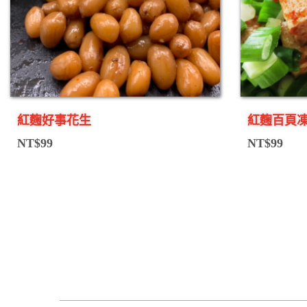
紅麴好事花生
紅麴百頁
NT$
99
NT$
99