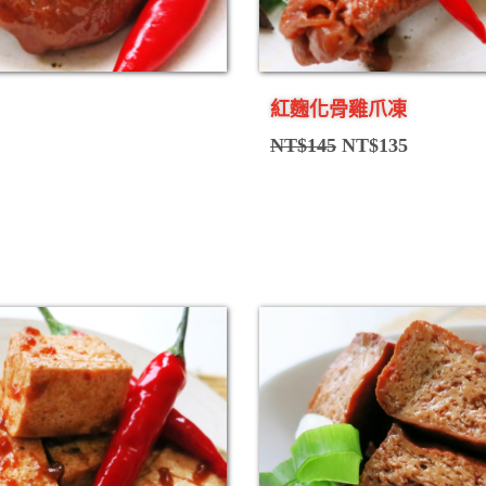
紅麴化骨雞爪凍
NT$
145
NT$
135