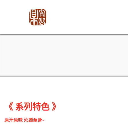
《 系列特色 》
原汁原味 沁透至骨~