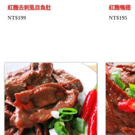
紅麴去刺虱目魚肚
紅麴鴨翅
NT$
199
NT$
195