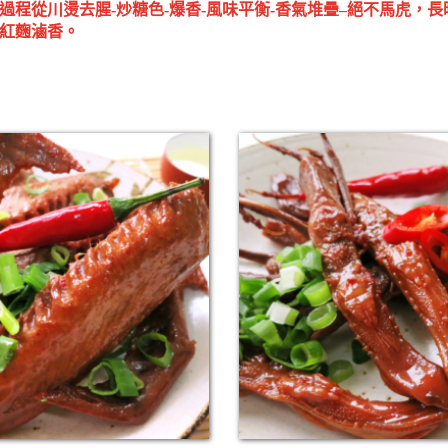
程從川燙去腥-炒糖色-爆香-風味平衡-香氣堆疊
–
絕不馬虎，長
紅麴滷香。