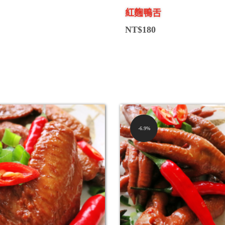
紅麴鴨舌
NT$
180
6.9%