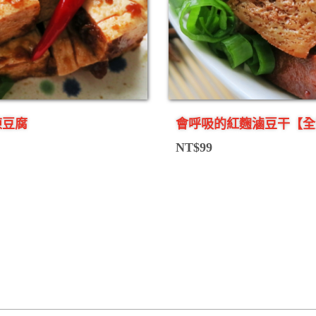
凍豆腐
會呼吸的紅麴滷豆干【全
NT$
99