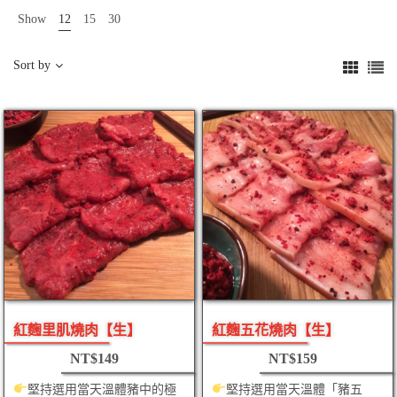
Show
12
15
30
Sort by
紅麴里肌燒肉【生】
紅麴五花燒肉【生】
NT$
149
NT$
159
堅持選用當天溫體豬中的極
堅持選用當天溫體「豬五