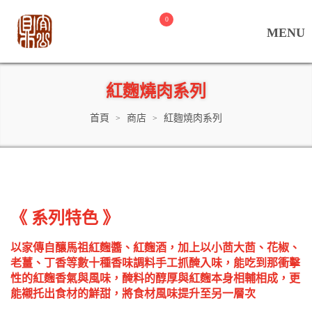
0
紅麴燒肉系列
首頁
商店
紅麴燒肉系列
>
>
《 系列特色 》
以家傳自釀馬祖紅麴醬、紅麴酒，加上以小茴大茴、花椒、
老薑、丁香等數十種香味調料手工抓醃入味，能吃到那衝擊
性的紅麴香氣與風味，醃料的醇厚與紅麴本身相輔相成，更
能襯托出食材的鮮甜，將食材風味提升至另一層次