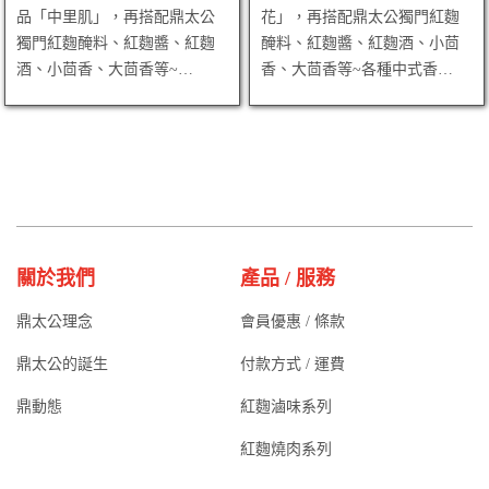
品「中里肌」，再搭配鼎太公
花」，再搭配鼎太公獨門紅麴
獨門紅麴醃料、紅麴醬、紅麴
醃料、紅麴醬、紅麴酒、小茴
酒、小茴香、大茴香等~…
香、大茴香等~各種中式香…
關於我們
產品 / 服務
鼎太公理念
會員優惠 / 條款
鼎太公的誕生
付款方式 / 運費
鼎動態
紅麴滷味系列
紅麴燒肉系列