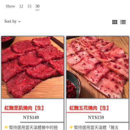
Show
12
15
30
Sort by
紅麴里肌燒肉【生】
紅麴五花燒肉【生】
NT$
149
NT$
159
堅持選用當天溫體豬中的極
堅持選用當天溫體「豬五