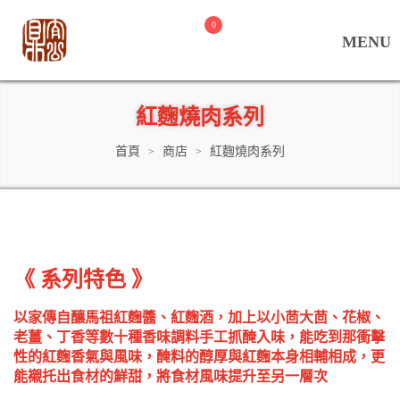
0
紅麴燒肉系列
首頁
商店
紅麴燒肉系列
>
>
《 系列特色 》
以家傳自釀馬祖紅麴醬、紅麴酒，加上以小茴大茴、花椒、
老薑、丁香等數十種香味調料手工抓醃入味，能吃到那衝擊
性的紅麴香氣與風味，醃料的醇厚與紅麴本身相輔相成，更
能襯托出食材的鮮甜，將食材風味提升至另一層次