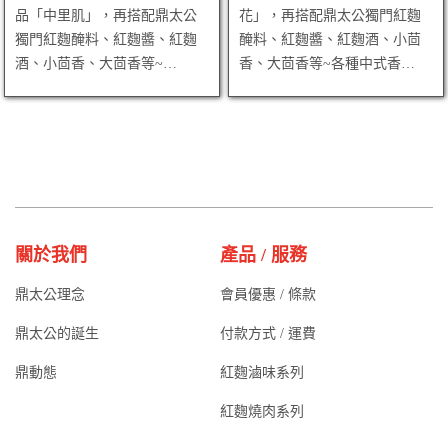
品「中里肌」，再搭配鼎太公
花」，再搭配鼎太公獨門紅麴
獨門紅麴醃料、紅麴醬、紅麴
醃料、紅麴醬、紅麴酒、小茴
酒、小茴香、大茴香等~…
香、大茴香等~各種中式香…
關於我們
產品 / 服務
鼎太公理念
會員優惠 / 條款
鼎太公的誕生
付款方式 / 運費
鼎動態
紅麴滷味系列
紅麴燒肉系列