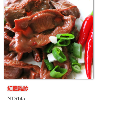
紅麴雞胗
NT$
145