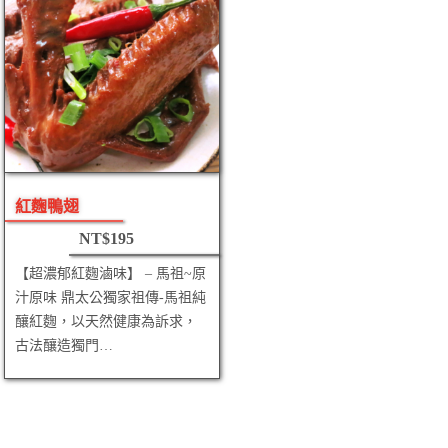
紅麴鴨翅
NT$
195
【超濃郁紅麴滷味】 – 馬祖~原
汁原味 鼎太公獨家祖傳-馬祖純
釀紅麴，以天然健康為訴求，
古法釀造獨門…