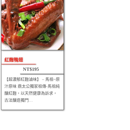
紅麴鴨翅
NT$
195
【超濃郁紅麴滷味】 – 馬祖~原
汁原味 鼎太公獨家祖傳-馬祖純
釀紅麴，以天然健康為訴求，
古法釀造獨門…