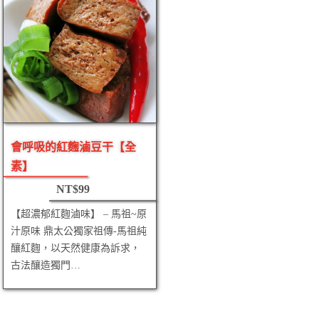
會呼吸的紅麴滷豆干【全
素】
NT$
99
【超濃郁紅麴滷味】 – 馬祖~原
汁原味 鼎太公獨家祖傳-馬祖純
釀紅麴，以天然健康為訴求，
古法釀造獨門…