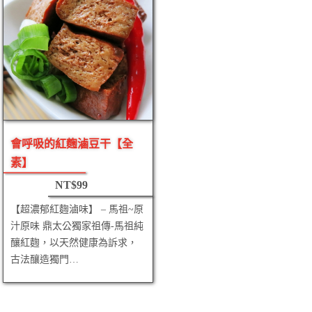
會呼吸的紅麴滷豆干【全
素】
NT$
99
【超濃郁紅麴滷味】 – 馬祖~原
汁原味 鼎太公獨家祖傳-馬祖純
釀紅麴，以天然健康為訴求，
古法釀造獨門…