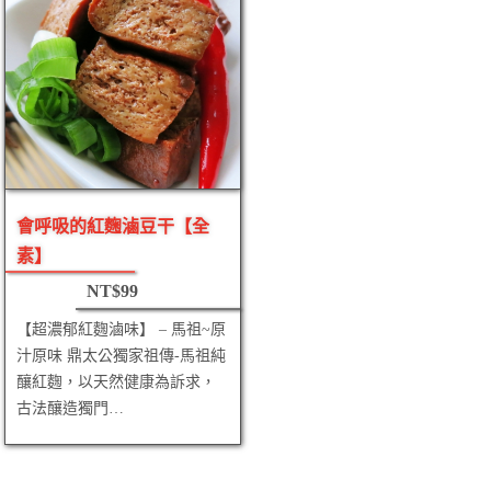
會呼吸的紅麴滷豆干【全
素】
NT$
99
【超濃郁紅麴滷味】 – 馬祖~原
汁原味 鼎太公獨家祖傳-馬祖純
釀紅麴，以天然健康為訴求，
古法釀造獨門…