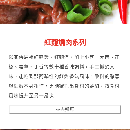
紅麴燒肉系列
以家傳馬祖紅麴醬、紅麴酒，加上小茴，大茴、花
椒、老薑、丁香等數十種香味調料，手工抓醃入
味，能吃到那衝擊性的紅麴香氣風味，醃料的醇厚
與紅麴本身相輔，更能襯托出食材的鮮甜，將食材
風味提升至另一層次。
來去逛逛