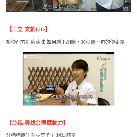
【三立-文創Life】
祖傳配方紅麴滷味 如何創下網購，30秒賣一包的傳奇單
【台視-尋找台灣感動力】
紅通通醬汁全來至手工 材料簡單