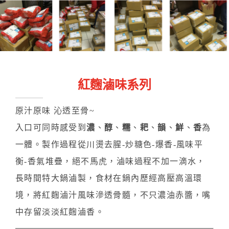
紅麴滷味系列
原汁原味 沁透至骨~
入口可同時感受到
濃
、
醇
、
糯
、
耙
、
韻
、
鮮
、
香
為
一體。製作過程從川燙去腥-炒糖色-爆香-風味平
衡-香氣堆疊，絕不馬虎，滷味過程不加一滴水，
長時間特大鍋滷製，食材在鍋內歷經高壓高溫環
境，將紅麴滷汁風味滲透骨髓，不只濃油赤醬，嘴
中存留淡淡紅麴滷香。