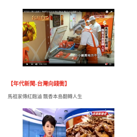
【年代新聞-台灣向錢衝】
馬祖家傳紅麴滷 飄香本島翻轉人生