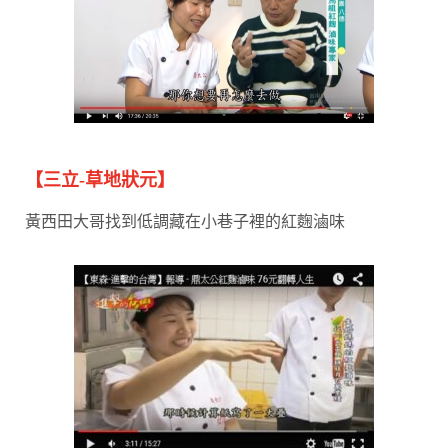
【三立-草地狀元】
黃西田大哥找到低調藏在小巷子裡的紅麴滷味