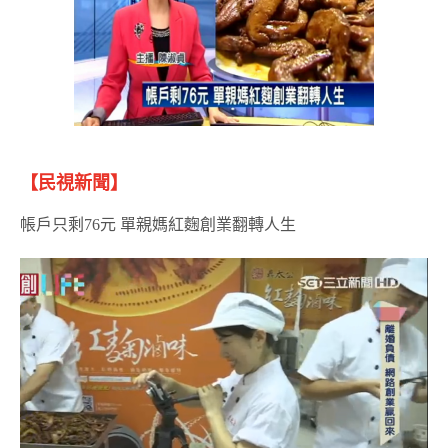
【民視新聞】
帳戶只剩76元 單親媽紅麴創業翻轉人生