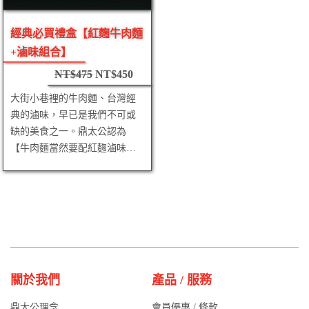
經典必買禮盒【紅麴牛肉麵
+滷味組合】
NT$
475
NT$
450
大街小巷裡的牛肉麵、台灣經
典的滷味，早已是我們不可或
缺的美食之一。鼎太公認為
【牛肉麵當然要配紅麴滷味…
關於我們
產品 / 服務
鼎太公理念
會員優惠 / 條款