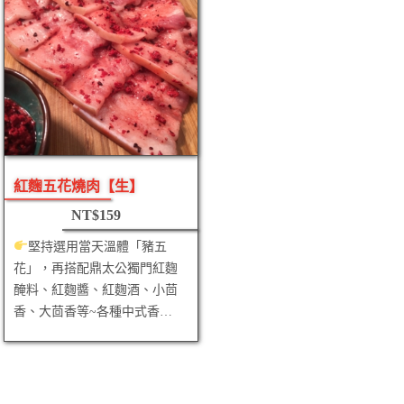
紅麴五花燒肉【生】
NT$
159
堅持選用當天溫體「豬五
花」，再搭配鼎太公獨門紅麴
醃料、紅麴醬、紅麴酒、小茴
香、大茴香等~各種中式香…