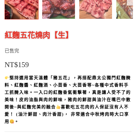
紅麴五花燒肉【生】
已售完
NT$
159
堅持選用當天溫體「豬五花」，再搭配鼎太公獨門紅麴醃
料、紅麴醬、紅麴酒、小茴香、大茴香等~各
種中式香料手
工抓醃入味。一入口的紅麴香氣衝撃著，真是讓人受不了的
美味！皮的油脂與肉的鮮味，豬肉的鮮甜與油汁在嘴巴中散
開後~
與紅麴完美的融合
喜歡吃五花肉的人保証沒有人不
愛！ (
油汁鮮甜、肉汁香甜)
，
非常適合中秋烤肉時大口享
用
。