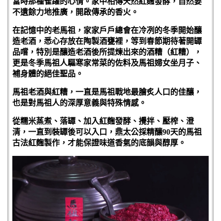
當時那種雀躍的心情。家中相傳天然紅麴發酵，自然要
不遺餘力地推廣，開啟傳承的香火。
在記憶中的老馬祖，家家戶戶總會在冷冽的冬季開始釀
造老酒，悉心存放在陶製酒甕裡，等到春節期待著開罈
品嚐，特別是釀造老酒後所提煉出來的酒糟（紅糟），
更是冬季馬祖人驅寒家常菜的佐料及馬祖婦女坐月子、
補身體的絕佳聖品。
馬祖老酒與紅糟，一直是馬祖戰地最膾炙人口的佳釀，
也是對馬祖人的深厚意義與特殊情感。
從糯米蒸煮、落罈、加入紅麴發酵、攪拌、壓榨、澄
清，一直到裝罈後可以入口，鼎太公採精釀90天的馬祖
古法紅麴製作，才能保證味道香氣的底韻與醇厚。