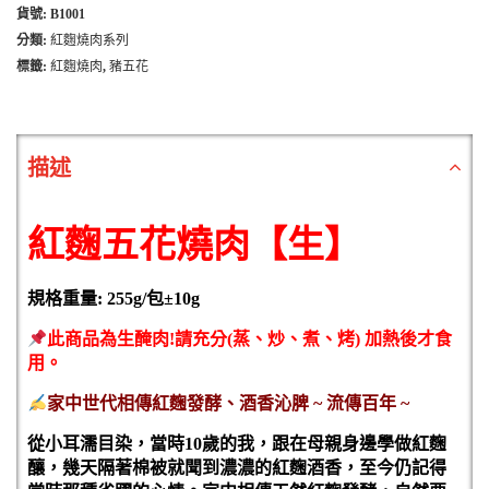
貨號:
B1001
分類:
紅麴燒肉系列
標籤:
紅麴燒肉
,
豬五花
描述
紅麴五花燒肉【生】
規格重量: 255g/包±10g
此商品為生醃肉!請充分(蒸、炒、煮、烤) 加熱後才食
用。
家中世代相傳紅麴發酵、酒香沁脾 ~ 流傳百年 ~
從小耳濡目染，當時10歲的我，跟在母親身邊學做紅麴
釀，幾天隔著棉被就聞到濃濃的紅麴酒香，至今仍記得