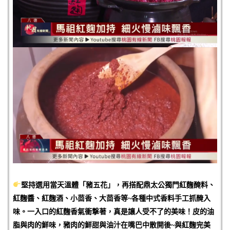
堅持選用當天溫體「豬五花」，再搭配鼎太公獨門紅麴醃料、
紅麴醬、紅麴酒、小茴香、大茴香等~各
種中式香料手工抓醃入
味。一入口的紅麴香氣衝撃著，真是讓人受不了的美味！皮的油
脂與肉的鮮味，豬肉的鮮甜與油汁在嘴巴中散開後~
與紅麴完美