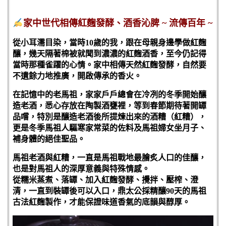
家中世代相傳紅麴發酵、酒香沁脾
~
流傳百年
~
從小耳濡目染，當時
10
歲的我，跟在母親身邊學做紅麴
釀，幾天隔著棉被就聞到濃濃的紅麴酒香，至今仍記得
當時那種雀躍的心情。家中相傳天然紅麴發酵，自然要
不遺餘力地推廣，開啟傳承的香火。
在記憶中的老馬祖，家家戶戶總會在冷冽的冬季開始釀
造老酒，悉心存放在陶製酒甕裡，等到春節期待著開罈
品嚐，特別是釀造老酒後所提煉出來的酒糟（紅糟），
更是冬季馬祖人驅寒家常菜的佐料及馬祖婦女坐月子、
補身體的絕佳聖品。
馬祖老酒與紅糟，一直是馬祖戰地最膾炙人口的佳釀，
也是對馬祖人的深厚意義與特殊情感。
從糯米蒸煮、落罈、加入紅麴發酵、攪拌、壓榨、澄
清，一直到裝罈後可以入口，鼎太公採精釀90天的馬祖
古法紅麴製作，才能保證味道香氣的底韻與醇厚。