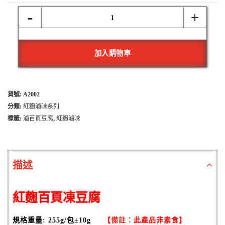
-
紅
+
麴
百
加入購物車
頁
凍
豆
貨號:
A2002
腐
分類:
紅麴滷味系列
標籤:
滷百頁豆腐
,
紅麴滷味
數
量
描述
紅麴百頁凍豆腐
規格重量: 255
g/包±10g
【
備註：
此產品非素食】