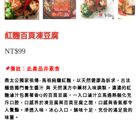
紅麴百頁凍豆腐
NT$
99
備註：此產品非素食
鼎太公獨家祖傳
–
馬祖純釀紅麴，以天然健康為訴求，古法
釀造獨門養生醬汁
與
天然漢方中藥材入味調製，
濃濃的紅
麴滷汁包裹著香Q的百頁豆腐，一入口滷汁立馬遇熱融化充
斥口腔，口感界於凍豆腐與百頁豆腐之間，口感與香氣都令
人驚豔。滲透入味，冰心入口，韻味十足、充份的滿足我的
味蕾。