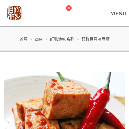
0
首頁
商店
紅麴滷味系列
紅麴百頁凍豆腐
>
>
>