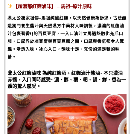
【超濃郁紅麴滷味】
–
馬祖
~
原汁原味
鼎太公獨家祖傳
–
馬祖純釀紅麴，以天然健康為訴求，古法釀
造獨門養生醬汁
與
天然漢方中藥材入味調製，
濃濃的紅麴滷
汁包裹著香Q的百頁豆腐，一入口滷汁立馬遇熱融化充斥口
腔，口感界於凍豆腐與百頁豆腐之間，口感與香氣都令人驚
豔。滲透入味，冰心入口，韻味十足、充份的滿足我的味
蕾。
鼎太公紅麴滷味
為純紅麴酒
+ 紅麴滷汁
熬滷
~
不只濃油
赤醬，入口同時感受
~
濃、醇、糯、耙、韻、鮮、香
為一
體的驚人感受。