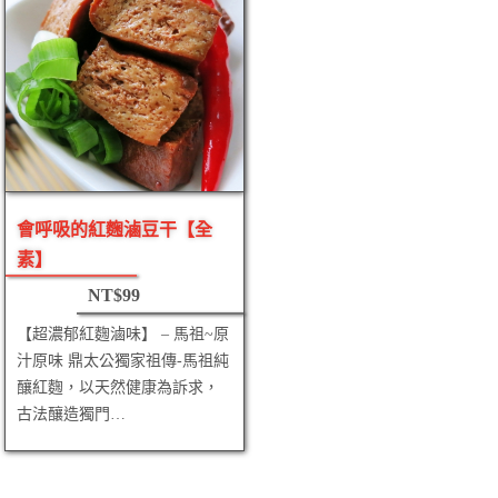
會呼吸的紅麴滷豆干【全
素】
NT$
99
【超濃郁紅麴滷味】 – 馬祖~原
汁原味 鼎太公獨家祖傳-馬祖純
釀紅麴，以天然健康為訴求，
古法釀造獨門…