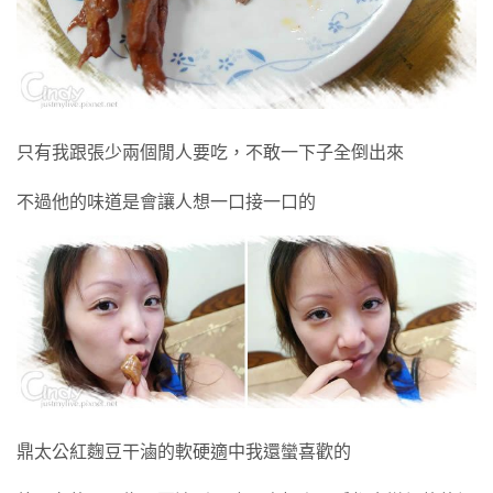
只有我跟張少兩個閒人要吃，不敢一下子全倒出來
不過他的味道是會讓人想一口接一口的
鼎太公紅麴豆干滷的軟硬適中我還蠻喜歡的