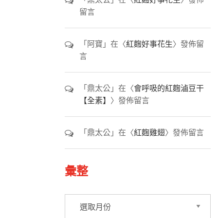
留言
「
阿寶
」在〈
紅麴好事花生
〉發佈留
言
「
鼎太公
」在〈
會呼吸的紅麴滷豆干
【全素】
〉發佈留言
「
鼎太公
」在〈
紅麴雞翅
〉發佈留言
彙整
彙
整