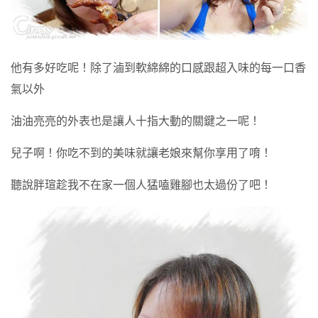
他有多好吃呢！除了滷到軟綿綿的口感跟超入味的每一口香
氣以外
油油亮亮的外表也是讓人十指大動的關鍵之一呢！
兒子啊！你吃不到的美味就讓老娘來幫你享用了唷！
聽說胖瑄趁我不在家一個人猛嗑雞腳也太過份了吧！