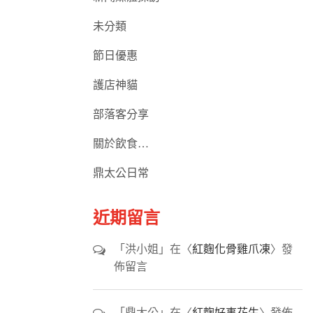
未分類
節日優惠
護店神貓
部落客分享
關於飲食…
鼎太公日常
近期留言
「
洪小姐
」在〈
紅麴化骨雞爪凍
〉發
佈留言
「
鼎太公
」在〈
紅麴好事花生
〉發佈