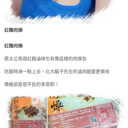
紅麴肉燥
紅麴肉燥
鼎太公馬祖紅麴滷味也有像這樣的肉燥包
吃飯時淋一點上去，比大鬍子先生的滷肉飯要更美味
價格卻是很平民的享受耶！