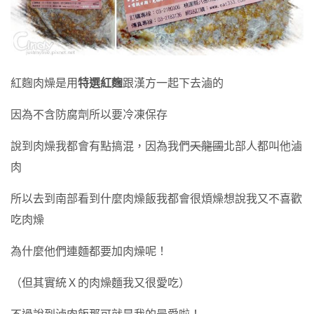
紅麴肉燥是用
特選紅麴
跟漢方一起下去滷的
因為不含防腐劑所以要冷凍保存
說到肉燥我都會有點搞混，因為我們
天龍國
北部人都叫他滷
肉
所以去到南部看到什麼肉燥飯我都會很煩燥想說我又不喜歡
吃肉燥
為什麼他們連麵都要加肉燥呢！
（但其實統Ｘ的肉燥麵我又很愛吃）