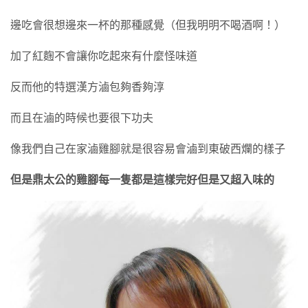
邊吃會很想邊來一杯的那種感覺（但我明明不喝酒啊！）
加了紅麴不會讓你吃起來有什麼怪味道
反而他的特選漢方滷包夠香夠淳
而且在滷的時候也要很下功夫
像我們自己在家滷雞腳就是很容易會滷到東破西爛的樣子
但是鼎太公的雞腳每一隻都是這樣完好但是又超入味的