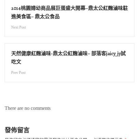
文
2014桃園婦幼商品展巨蛋盛大開幕–鼎太公紅麴滷味駐
進美食區– 鼎太公食品
章
導
Next Post
覽
天然健康紅麴滷味-鼎太公紅麴滷味– 部落客jaicy_jy試
吃文
Prev Post
There are no comments
發佈留言