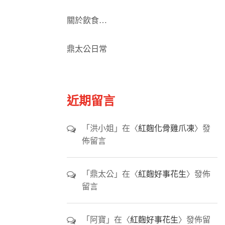
關於飲食…
鼎太公日常
近期留言
「
洪小姐
」在〈
紅麴化骨雞爪凍
〉發
佈留言
「
鼎太公
」在〈
紅麴好事花生
〉發佈
留言
「
阿寶
」在〈
紅麴好事花生
〉發佈留