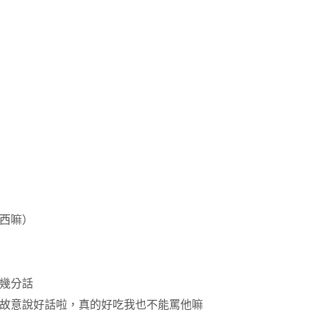
西嘛）
幾分話
故意說好話啦，真的好吃我也不能罵他嘛