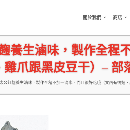
關於我們
商店
麴養生滷味，製作全程
爪跟黑皮豆干）– 部落客
太公紅麴養生滷味，製作全程不加一滴水，而且很好吃哦（文內有鴨翅、雞爪跟