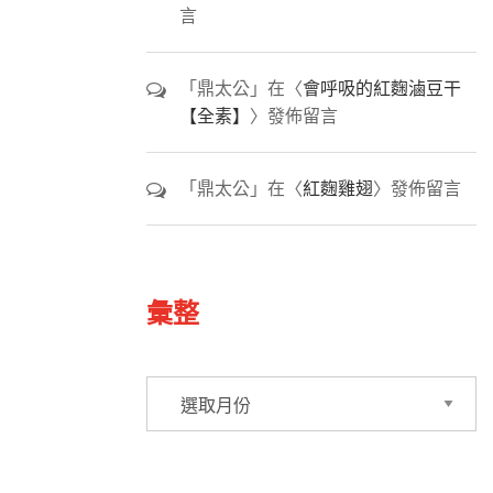
言
「
鼎太公
」在〈
會呼吸的紅麴滷豆干
【全素】
〉發佈留言
「
鼎太公
」在〈
紅麴雞翅
〉發佈留言
彙整
彙
整